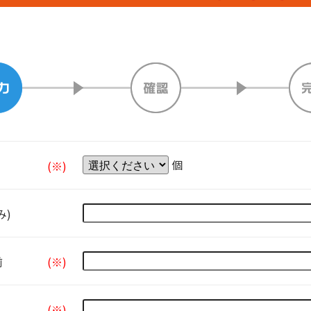
個
(※)
み)
前
(※)
(※)