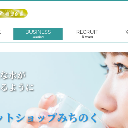
E
BUSINESS
RECRUIT
事業案内
採用情報
く
な水が
るように
ットショップ
みちのく