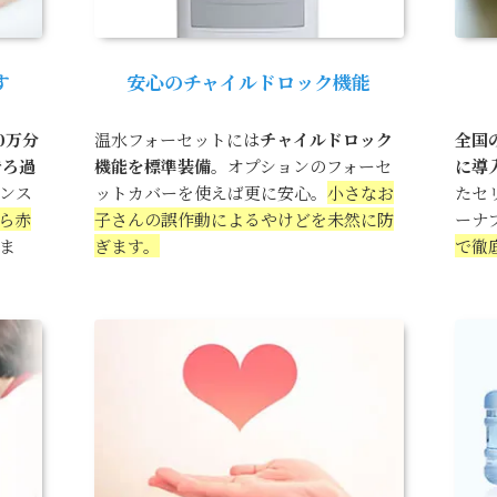
す
安心のチャイルドロック機能
00万分
温水フォーセットには
チャイルドロック
全国
でろ過
機能を標準装備
。オプションのフォーセ
に導
ンス
ットカバーを使えば更に安心。
小さなお
たセ
ら赤
子さんの誤作動によるやけどを未然に防
ーナ
ま
ぎます。
で徹