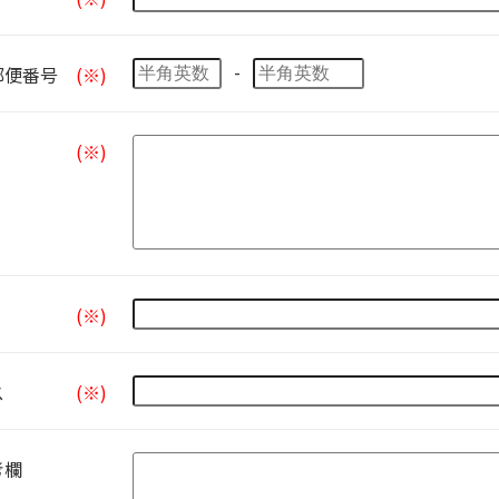
-
郵便番号
(※)
(※)
(※)
ス
(※)
考欄