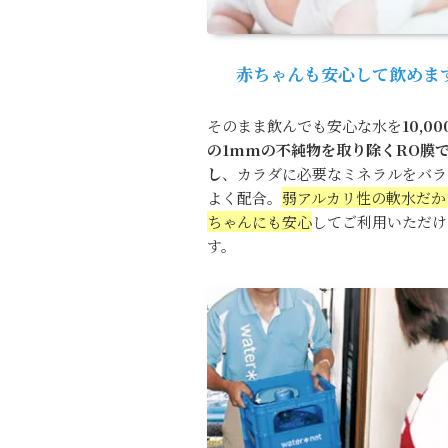
赤ちゃんも安心して飲めま
そのまま飲んでも安心な水を
10,0
の1mmの不純物を取り除くRO膜
し
、カラダに必要なミネラルをバラ
よく配合。
弱アルカリ性の軟水だか
ちゃんにも安心
してご利用いただけ
す。