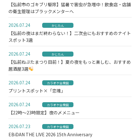
【弘前市のゴキブリ駆除】猛暑で害虫が急増中！飲食店・店舗
の衛生管理はブラックメンターへ
2026.07.24
かじたん
【弘前の夜はまだ終わらない！】二次会にもおすすめのナイト
スポット3選
2026.07.24
かじたん
【弘前ねぷたまつり目前！】夏の夜をもっと楽しむ、おすすめ
居酒屋3選
2026.07.24
カラオケ合衆国
プリントスポット×「恋塊」
2026.07.24
カラオケ合衆国
【22時～23時限定】夜の〆メニュー
2026.07.23
カラオケ合衆国
EBiDAN THE LIVE 2026 15th Anniversary