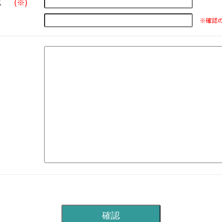
ス
(※)
※確認