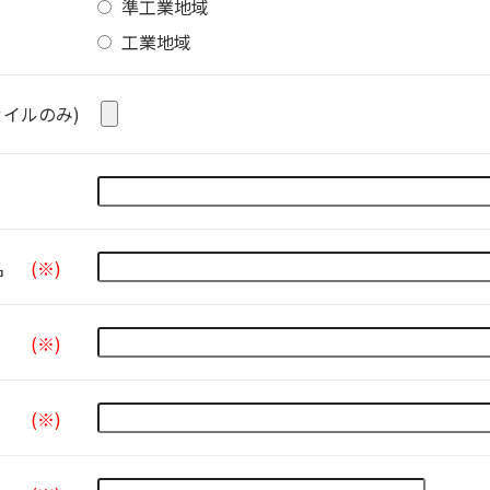
準工業地域
工業地域
ァイルのみ)
名
(※)
(※)
(※)