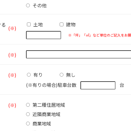
その他
土地
建物
ける
(※)
※「坪」「㎡」など単位のご記入をお
(※)
有り
無し
(※)
(※有りの場合)駐車台数
台
第二種住居地域
(※)
近隣商業地域
商業地域